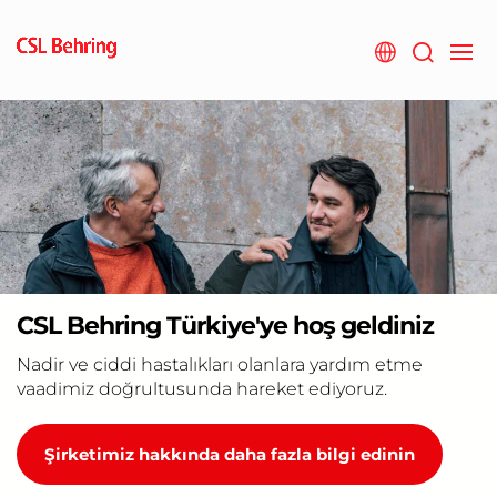
Skip
to
main
content
CSL Behring Türkiye'ye hoş geldiniz
Nadir ve ciddi hastalıkları olanlara yardım etme
vaadimiz doğrultusunda hareket ediyoruz.
Şirketimiz hakkında daha fazla bilgi edinin